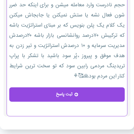
حجم نادرست وارد معامله میشن و برای اینکه حد ضرر
شون فعال نشه یا ستش نمیکنن یا جابجاش میکنن
یک کلام یک پلن بنویس که بر مبنای استراتژیت باشه
که ترکیبش ۷۰درصد روانشانسی بازار باشه ۲۰درصدش
مدیریت سرمایه و ۱۰ درصدش استراتژیت و تیر زدن به
هدف موفق و پیروز ،پُر سود باشید با تشکر با پراپ
تریدینگ مردمی رابین سود که تو سخت ترین شرایط
کنار این مردم بود🙏🥰⚘️
ثبت پاسخ