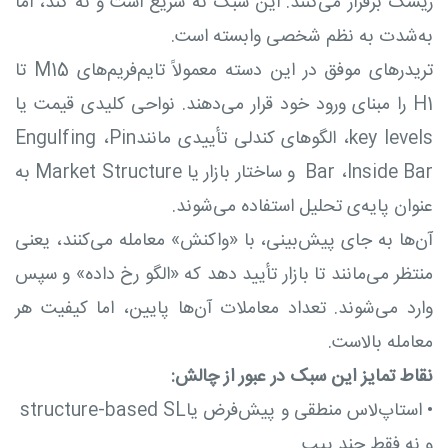
ریسک برقرار می‌کنند. این سبک نه سریع است و نه کند، اما
به‌شدت به نظم شخصی وابسته است.
تریدرهای موفق در این دسته معمولاً تایم‌فریم‌های M15 تا
H1 را مبنای ورود خود قرار می‌دهند. نواحی کلیدی قیمت یا
key levels، الگوهای کندلی تأییدی مانندEngulfing ،Pin
Bar ،Inside Bar و ساختار بازار یا Market Structure به
عنوان پایه‌ی تحلیل استفاده می‌شوند.
آن‌ها به جای پیش‌بینی، با «واکنش» معامله می‌کنند، یعنی
منتظر می‌مانند تا بازار تأیید دهد که «الگو رخ داده» و سپس
وارد می‌شوند. تعداد معاملات آن‌ها پایین، اما کیفیت هر
معامله بالاست.
نقاط تمایز این سبک در عبور از چالش:
•
استاپ‌لاس منطقی و پیش‌فرض یاstructure-based SL
و نه فقط چند پیپ