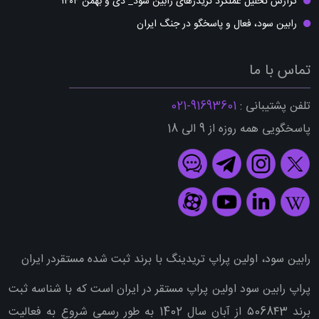
گزارش تحلیل عملکرد تریدرهای رابین سود_ دی و بهمن ۱۴۰۴
رابین سود، فعال و پاسخگو در جنگ ایران
تماس با ما
تلفن پشتیبانی :
91693601-021
پاسخگویی همه روزه از 9 الی 18
رابین سود، اولین پراپ تریدینگ با برند ثبت شده مستقردر ایران
پراپ رابین سود اولین پراپ مستقر در ایران است که با شناسه ثبت
برند ۵068۴3 از آبان سال 1402 به طور رسمی شروع به فعالیت