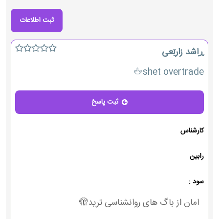
ڕاشد زارێعی
shet overtrade🖕
ثبت پاسخ
پاسخ
کارشناس
رابین
سود :
امان از باگ های روانشناسی ترید🫣