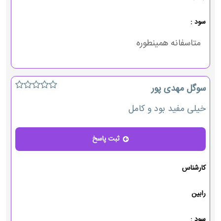
سود :
متاسفانه همینطوره
سوگل مهدی پور
خیلی مفید بود و کامل
ثبت پاسخ
پاسخ
کارشناس
رابین
سود :