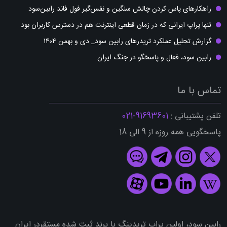
راهکارهای پاس کردن چالش سنگین و نفس‌گیر فول فاند رابین‌سود
تنها پراپ ایرانی که در زمان قطعی اینترنت هم در دسترس کاربران بود
گزارش تحلیل عملکرد تریدرهای رابین سود_ دی و بهمن ۱۴۰۴
رابین سود، فعال و پاسخگو در جنگ ایران
تماس با ما
تلفن پشتیبانی :
91693601-021
پاسخگویی همه روزه از 9 الی 18
رابین سود، اولین پراپ تریدینگ با برند ثبت شده مستقردر ایران