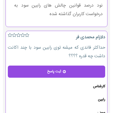
نود درصد قوانین چالش های رابین سود به
درخواست کاربران گذاشته شده
دلارام محمدی فر
حداکثر فاندی که میشه توی رابین سود با چند اکانت
داشت چه قدره ؟؟؟؟
ثبت پاسخ
پاسخ
کارشناس
رابین
سود :