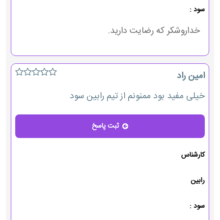
سود :
خداروشکر که رضایت دارید.
امین راد
خیلی مفید بود ممنونم از تیم رابین سود
ثبت پاسخ
پاسخ
کارشناس
رابین
سود :