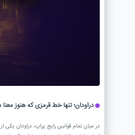
دراودان؛ تنها خط قرمزی که هنوز معنا د
در میان تمام قوانین رایج پراپ، دراودان یکی ا